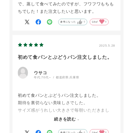
で、蒸して食べてみたのですが、フワフワもちも
ちでした！また注文したいと思います。
参考になった
0
Like!
0
2025.5.28
初めて食パンとぶどうパン注文しました。
ウサコ
年代:
70代～
都道府県:
兵庫県
初めて食パンとぶどうパン注文しました。
期待を裏切らない美味しさでした。
サイズ感がうれしい大きさで毎朝いただきまし
た。少ししか食べないので私にはちょうどのサイ
続きを読む
ズでした。
発送も丁寧でスタッフの方のメッセージが手作り
参考になった
0
Like!
0