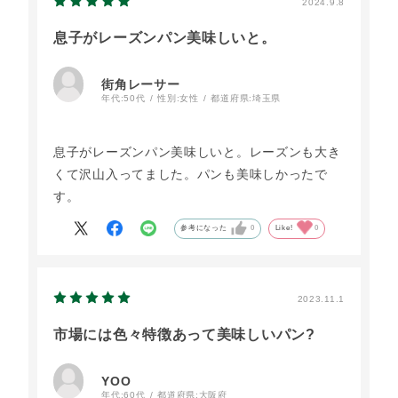
2024.9.8
息子がレーズンパン美味しいと。
街角レーサー
年代:
50代
性別:
女性
都道府県:
埼玉県
息子がレーズンパン美味しいと。レーズンも大き
くて沢山入ってました。パンも美味しかったで
す。
参考になった
0
Like!
0
2023.11.1
市場には色々特徴あって美味しいパン?
YOO
年代:
60代
都道府県:
大阪府