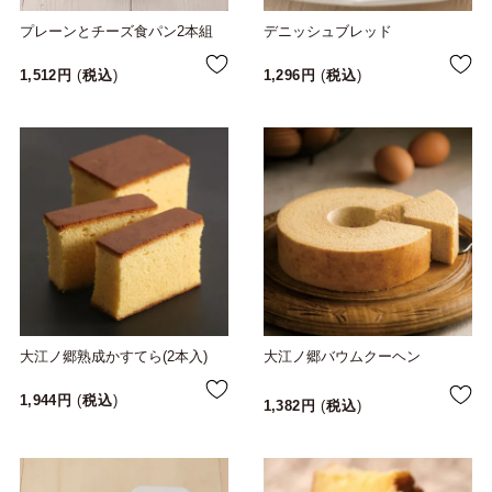
プレーンとチーズ食パン2本組
デニッシュブレッド
1,512
税込
1,296
税込
大江ノ郷熟成かすてら(2本入)
大江ノ郷バウムクーヘン
1,944
税込
1,382
税込