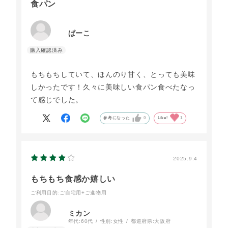
食パン
ぱーこ
もちもちしていて、ほんのり甘く、とっても美味
しかったです！久々に美味しい食パン食べたなっ
て感じでした。
参考になった
0
Like!
1
2025.9.4
もちもち食感か嬉しい
ご利用目的
:ご自宅用+ご進物用
ミカン
年代:
60代
性別:
女性
都道府県:
大阪府