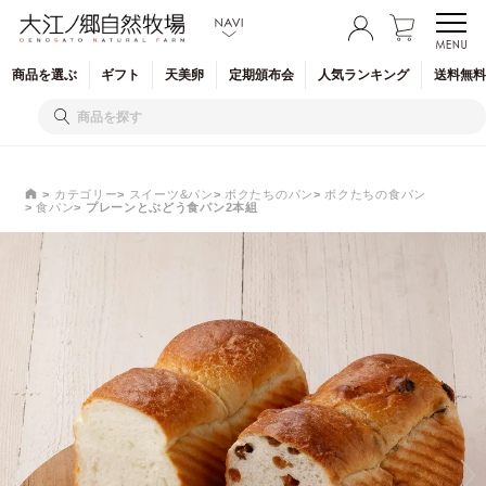
商品を
選ぶ
ギフト
天美卵
定期
頒布会
人気
ランキング
送料無料
カテゴリー
スイーツ&パン
ボクたちのパン
ボクたちの食パン
食パン
プレーンとぶどう食パン2本組