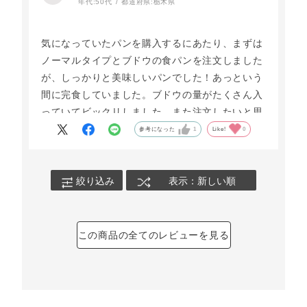
年代:
50代
都道府県:
栃木県
気になっていたパンを購入するにあたり、まずは
ノーマルタイプとブドウの食パンを注文しました
が、しっかりと美味しいパンでした！あっという
間に完食していました。ブドウの量がたくさん入
っていてビックリしました。また注文したいと思
います。
参考になった
1
Like!
0
絞り込み
表示：新しい順
この商品の全てのレビューを見る