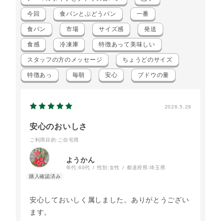
今回
食パンとぶどうパン
一番
食パン
市場
サイズ感
発送
食感
冷凍庫
特徴あって美味しい
スタッフの方のメッセージ
ちょうどのサイズ
特徴あっ
毎朝
安心
ブドウの量
2026.5.29
安心のおいしさ
ご利用目的
:ご自宅用
ようかん
年代:
60代
性別:
女性
都道府県:
埼玉県
安心しておいしく属しました。ありがとうござい
ます。