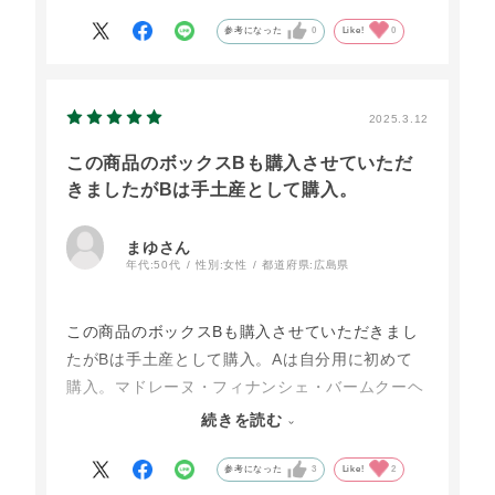
また購入したいと思っています。お値段も手頃
で、ちょこっとプレゼントするのにちょうど良い
参考になった
0
Like!
0
と思います。もう少し量の多いものもあり、選べ
るのもとても良いと思います。
2025.3.12
この商品のボックスBも購入させていただ
きましたがBは手土産として購入。
まゆさん
年代:
50代
性別:
女性
都道府県:
広島県
この商品のボックスBも購入させていただきまし
たがBは手土産として購入。Aは自分用に初めて
購入。マドレーヌ・フィナンシェ・バームクーヘ
ン・・・どれをとっても優しい味。ただもう劇的
続きを読む
に感動したのが私の場合、バームクーヘンでし
た。こんなおいしいバームクーヘン今まで食べた
参考になった
3
Like!
2