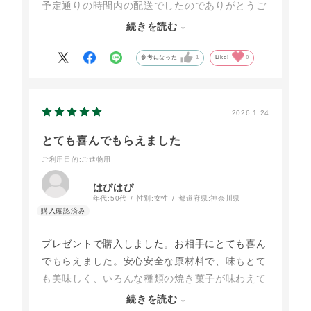
予定通りの時間内の配送でしたのでありがとうご
ざいました♪他の市販品は危険な添加物の含んだ
続きを読む
ものが多いのに
大江ノ郷の商品は余分な添加物が無いので安心し
参考になった
1
Like!
0
て美味しく食べています。
2026.1.24
とても喜んでもらえました
ご利用目的
:ご進物用
はぴはぴ
年代:
50代
性別:
女性
都道府県:
神奈川県
プレゼントで購入しました。お相手にとても喜ん
でもらえました。安心安全な原材料で、味もとて
も美味しく、いろんな種類の焼き菓子が味わえて
最高！と言ってもらえました。
続きを読む