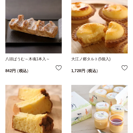
八頭ばうむ～木魂1本入～
大江ノ郷タルト(5個入)
842
税込
1,728
税込