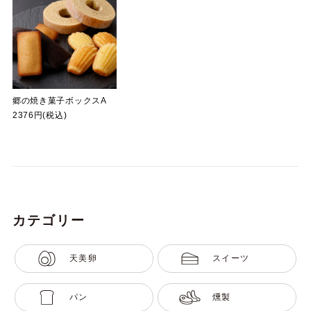
郷の焼き菓子ボックスA
2376円(税込)
カテゴリー
天美卵
スイーツ
パン
燻製