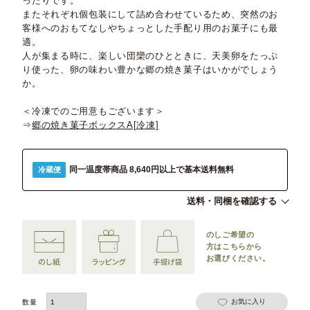
ったりです。
またそれぞれ個包装にして詰め合わせているため、突然のお
客様へのおもてなしやちょっとした手配り用のお菓子にも最
適。
人が集まる時に、楽しい団欒のひとときに、天美卵をたっぷ
り使った、卵の味わい豊かな郷の焼き菓子はいかがでしょう
か。
＜冷凍でのご用意もございます＞
⇒
郷の焼き菓子ボックスA[冷凍]
同一温度帯商品 8,640円以上で基本送料無料
冷蔵便
送料・同梱を確認する
のしご希望の
方は
こちらから
お選びください。
お気に入り