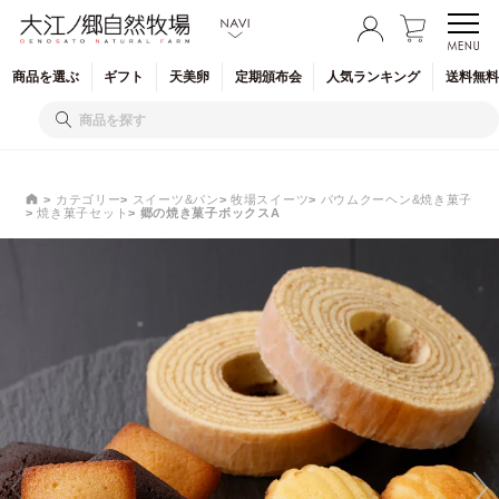
商品を
選ぶ
ギフト
天美卵
定期
頒布会
人気
ランキング
送料無料
カテゴリー
スイーツ&パン
牧場スイーツ
バウムクーヘン&焼き菓子
焼き菓子セット
郷の焼き菓子ボックスA