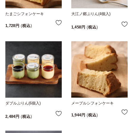
たまごシフォンケーキ
大江ノ郷ぷりん(4個入)
1,728
税込
1,458
税込
ダブルぷりん(6個入)
メープルシフォンケーキ
1,944
税込
2,484
税込