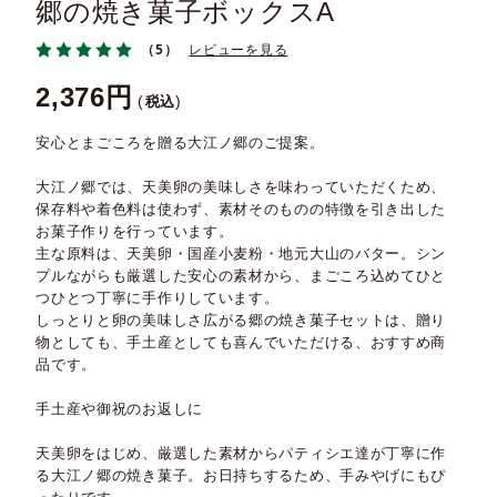
郷の焼き菓子ボックスA
（5）
レビューを見る
2,376
税込
安心とまごころを贈る大江ノ郷のご提案。
大江ノ郷では、天美卵の美味しさを味わっていただくため、
保存料や着色料は使わず、素材そのものの特徴を引き出した
お菓子作りを行っています。
主な原料は、天美卵・国産小麦粉・地元大山のバター。シン
プルながらも厳選した安心の素材から、まごころ込めてひと
つひとつ丁寧に手作りしています。
しっとりと卵の美味しさ広がる郷の焼き菓子セットは、贈り
物としても、手土産としても喜んでいただける、おすすめ商
品です。
手土産や御祝のお返しに
天美卵をはじめ、厳選した素材からパティシエ達が丁寧に作
る大江ノ郷の焼き菓子。お日持ちするため、手みやげにもぴ