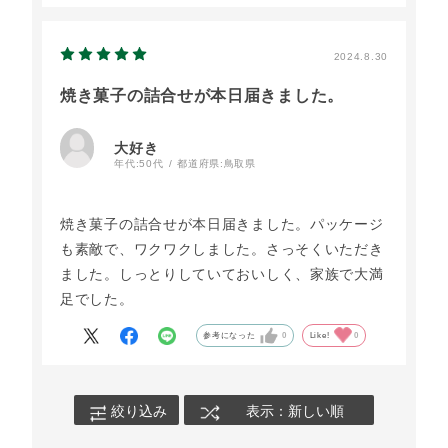
ことがない！っと「美味しい、美味しい」と言い
ながらいただきました。たまごを食べているよう
な、でもそれが変にたまごたまごしてなくて感動
2024.8.30
しました。手土産に選んで間違いなかったな！っ
焼き菓子の詰合せが本日届きました。
と上品で美味しいお菓子を自慢出来そうです。作
ってくださるスタッフさん、大変でしょうが素敵
大好き
な商品を本当にありがとうございます。頑張って
年代:
50代
都道府県:
鳥取県
くださいね。そして迷われておられるかた、是
非！！
焼き菓子の詰合せが本日届きました。パッケージ
も素敵で、ワクワクしました。さっそくいただき
ました。しっとりしていておいしく、家族で大満
足でした。
参考になった
0
Like!
0
絞り込み
表示：新しい順