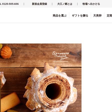
L 0120-505-606
新規会員登録
大江ノ郷とは
牧場へ出かける
商品を
選ぶ
ギフト
を
贈る
天美卵
定