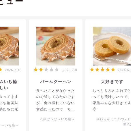
ビュー
2026.7.18
2026.7.8
2026.6.
ムいち輪
バームクーヘン
大好きです
しい
食べたことがなかった
しっとりふわふわで
入ってます
ので試してみたのです
っても美味しいので
いち輪美味
が、食べ慣れていない
家族みんな大好きで
供たちに送
食感だったので、ちょ
😊
っと残念でした
八頭ばうむ～いち輪～
やわらかミニバウム(
ばもっとい
個入
む～いち輪～