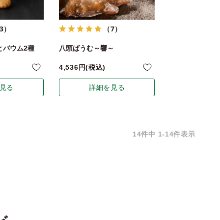
3）
（7）
とバウム2種
八頭ばうむ～響～
4,536
税込
見る
詳細を見る
14
件中
1
-
14
件表示