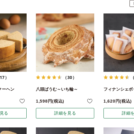
17）
（30）
クーヘン
八頭ばうむ～いち輪～
フィナンシェボッ
1,598
税込
1,620
税込
見る
詳細を見る
詳細