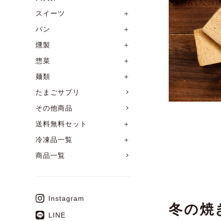
スイーツ
＋
パン
＋
燻製
＋
惣菜
＋
麺類
＋
たまごサプリ
その他商品
送料無料セット
＋
冷凍品一覧
＋
商品一覧
Instagram
冬の焼
LINE