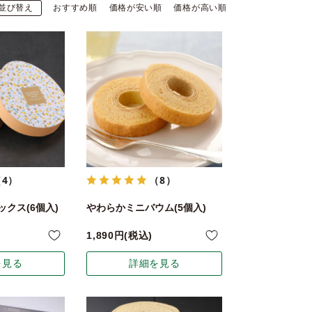
並び替え
おすすめ順
価格が安い順
価格が高い順
（4）
（8）
クス(6個入)
やわらかミニバウム(5個入)
1,890
税込
を見る
詳細を見る