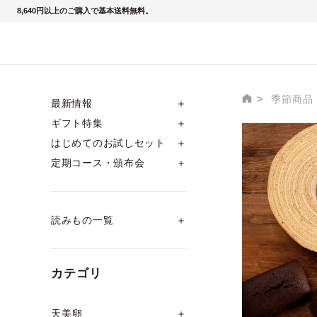
8,640円以上のご購入で基本送料無料。
季節商品
最新情報
＋
ギフト特集
＋
はじめてのお試しセット
＋
冬の
定期コース・頒布会
＋
読みもの一覧
＋
カテゴリ
天美卵
＋