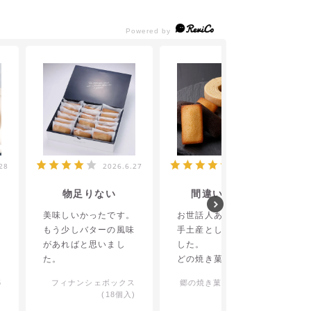
28
2026.6.27
2026.6.21
物足りない
間違いなし！
と
美味しいかったです。
お世話人あった方への
、
もう少しバターの風味
手土産として購入しま
す
があればと思いまし
した。
た。
どの焼き菓子も美味し
かったらしく、とても
5
フィナンシェボックス
郷の焼き菓子ボックスA
喜ばれました。
)
(18個入)
このアソートセットは