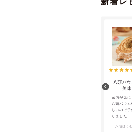
新着レ
八頭バウ
美味
家内が気に
八頭バウム
しいので子
りました
送料安けれ
八頭ばう
いかな