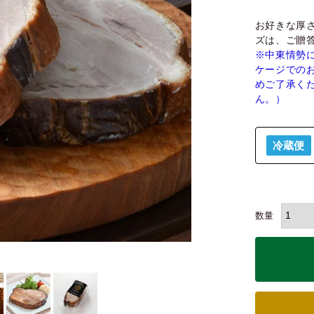
お好きな厚
ズは、ご贈
※中東情勢
ケージでの
めご了承く
ん。）
冷蔵便