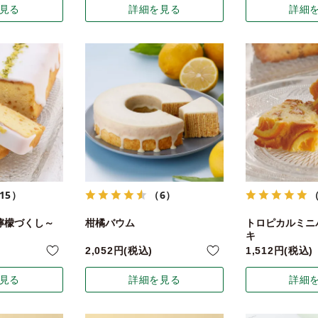
見る
詳細を見る
詳細
15）
（6）
檸檬づくし～
柑橘バウム
トロピカルミニ
キ
2,052
税込
1,512
税込
見る
詳細を見る
詳細