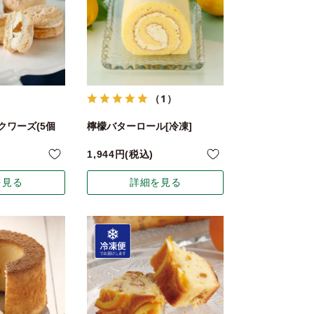
（1）
クワーズ(5個
檸檬バターロール[冷凍]
1,944
税込
を見る
詳細を見る