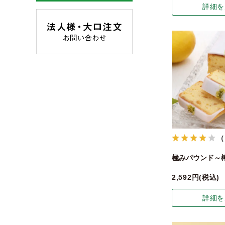
詳細を
（
極みパウンド～
2,592
税込
詳細を