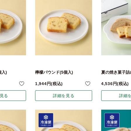
個入)
檸檬パウンド(5個入)
夏の焼き菓子詰
1,944
税込
4,536
税込
見る
詳細を見る
詳細