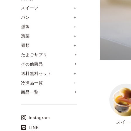
スイーツ
＋
パン
＋
燻製
＋
惣菜
＋
麺類
＋
たまごサプリ
その他商品
送料無料セット
＋
冷凍品一覧
＋
商品一覧
Instagram
スイー
LINE