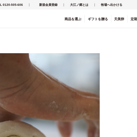
L 0120-505-606
新規会員登録
大江ノ郷とは
牧場へ出かける
商品を
選ぶ
ギフト
を
贈る
天美卵
定