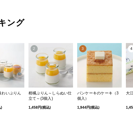
キング
2
3
4
味わいぷりん
柑橘ぷりん～しらぬい仕
パンケーキのケーキ（3
大江
立て～(3個入)
個入）
)
1,458円(税込)
1,944円(税込)
1,4