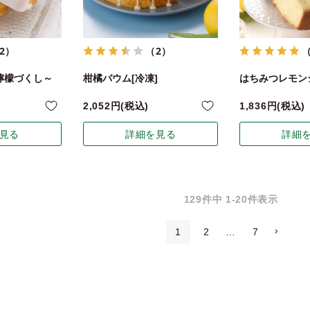
2）
（2）
檸檬づくし～
柑橘バウム[冷凍]
はちみつレモン
2,052
税込
1,836
税込
見る
詳細を見る
詳細
129
件中
1
-
20
件表示
1
2
…
7