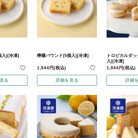
入)[冷凍]
檸檬パウンド(5個入)[冷凍]
トロピカルダッ
入)[冷凍]
1,944
税込
1,944
税込
見る
詳細を見る
詳細