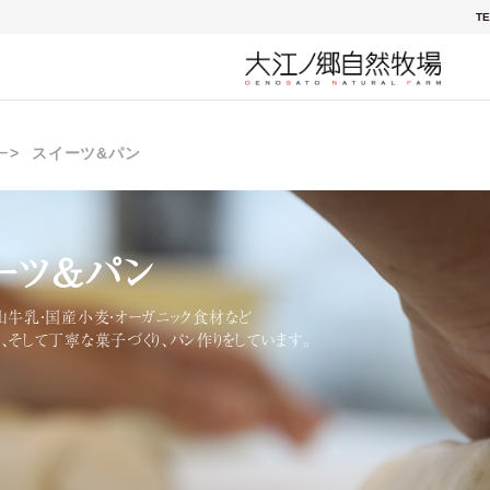
TE
ー
スイーツ&パン
ーツ&パン
山牛乳・国産小麦・オーガニック食材など
、そして丁寧な菓子づくり、パン作りをしています。