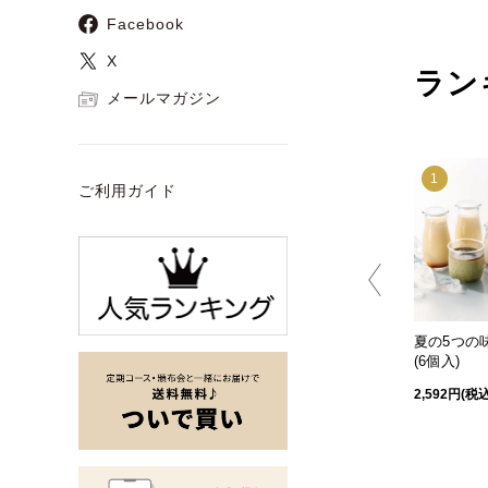
Facebook
X
ラン
メールマガジン
9
10
1
ご利用ガイド
個入)
郷の焼き菓子ボックスA
極みパウンド～檸檬づく
夏の5つの
し～
(6個入)
2,376円(税込)
2,592円(税込)
2,592円(税込