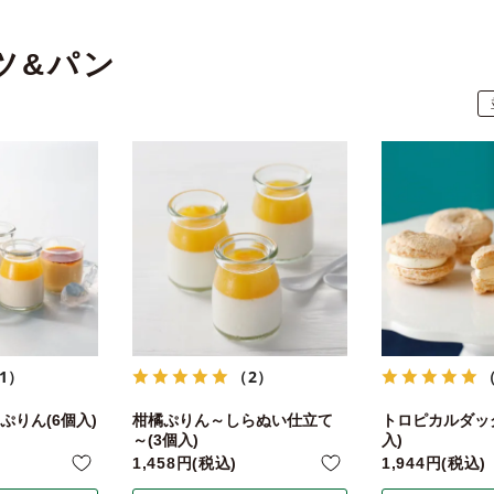
ツ&パン
1）
（2）
ぷりん(6個入)
柑橘ぷりん～しらぬい仕立て
トロピカルダッ
～(3個入)
入)
1,458
税込
1,944
税込