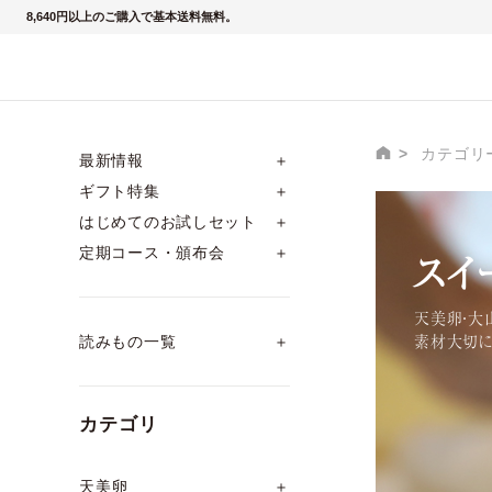
8,640円以上のご購入で基本送料無料。
カテゴリ
最新情報
＋
ギフト特集
＋
はじめてのお試しセット
＋
スイ
定期コース・頒布会
＋
天美卵・大
素材大切に
読みもの一覧
＋
カテゴリ
天美卵
＋