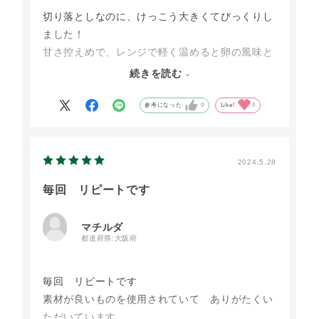
切り落としなのに、けっこう大きくてびっくりし
ました！
甘さ控えめで、レンジで軽く温めると卵の風味と
弾力のあるふかふかの食感で、素材そのものの味
続きを読む
で、とてもおいしかったです。
濃い味や、香料の好きな方には合わないと思いま
参考になった
0
Like!
0
すが、ナチュラリストにはお勧めです。
2024.5.28
毎回 リピートです
マチルダ
都道府県:
大阪府
毎回 リピートです
素材が良いものを使用されていて ありがたくい
ただいています