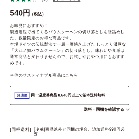
540
税込
お味見におすすめ！
製造過程で出てくるバウムクーヘンの切り落としを袋詰めし
た、数量限定のお得な商品です。
本場ドイツの伝統製法で一層一層焼き上げた しっとり濃厚な
「大江ノ郷バウムクーヘン」の切り落とし。味わいや食感は
通常商品と変わりませんので、お試しやおやつ用にもおすす
めです。
⇒
他のサスティナブル商品はこちら
同一温度帯商品 8,640円以上で基本送料無料
冷凍便
送料・同梱を確認する
[同梱送料]
[冷凍]商品以外と同梱の場合、追加送料990円必
要