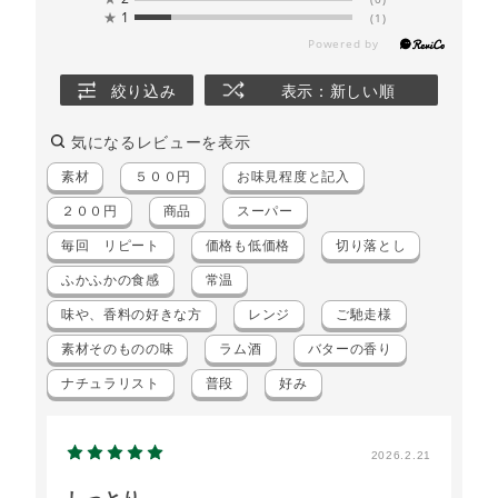
★
1
(1)
絞り込み
表示：新しい順
気になるレビューを表示
素材
５００円
お味見程度と記入
２００円
商品
スーパー
毎回 リピート
価格も低価格
切り落とし
ふかふかの食感
常温
味や、香料の好きな方
レンジ
ご馳走様
素材そのものの味
ラム酒
バターの香り
ナチュラリスト
普段
好み
2026.2.21