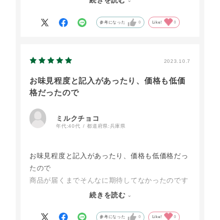
続きを読む
平凡な味でバターの香りが感じられない。ラム酒
か、レモンかアクセントがあった方がよいと思
参考になった
0
Like!
0
う。
2023.10.7
お味見程度と記入があったり、価格も低価
格だったので
ミルクチョコ
年代:
40代
都道府県:
兵庫県
お味見程度と記入があったり、価格も低価格だっ
たので
商品が届くまでそんなに期待してなかったのです
が、
続きを読む
商品が届いてビックリ！！思ったよりも大きくて
この金額でいいの？と思いました。
参考になった
0
Like!
0