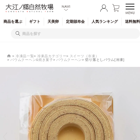
商品を
選ぶ
ギフト
天美卵
定期
頒布会
人気
ランキング
送料無料
冷凍品一覧
冷凍品カテゴリー
スイーツ（冷凍）
バウムクーヘン&焼き菓子
バウムクーヘン
切り落としバウム[冷凍]