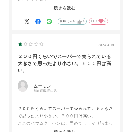
続きを読む
参考になった
0
Like!
0
2024.3.10
２００円くらいでスーパーで売られている
大きさで思ったより小さい。５００円は高
い。
ムーミン
都道府県:
岡山県
２００円くらいでスーパーで売られている大きさ
で思ったより小さい。５００円は高い。
ここのバウムクーヘンは、固めでしっかり詰まっ
た感じで好みが分かれると思う。