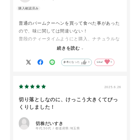
普通のバームクーヘンを買って食べた事があった
ので、味に関しては間違いない！
普段のティータイムようにと購入、ナチュラルな
素材で安心して食べれて美味しい😁
続きを読む
冷凍だったので、食べる前に30分くらい常温に戻
して食べたら更に美味しかったです。普段ように
参考になった
0
Like!
0
また購入したいと思います。
2025.6.26
切り落としなのに、けっこう大きくてびっ
くりしました！
切株だいすき
年代:
50代
都道府県:
埼玉県