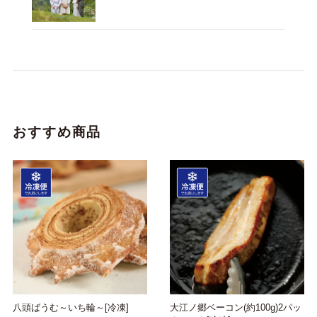
おすすめ商品
八頭ばうむ～いち輪～[冷凍]
大江ノ郷ベーコン(約100g)2パッ