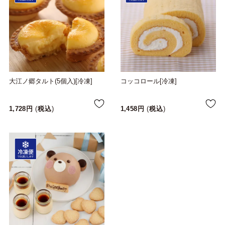
大江ノ郷タルト(5個入)[冷凍]
コッコロール[冷凍]
1,728
税込
1,458
税込