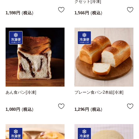
クセット[冷凍]
1,598
税込
1,566
税込
あん食パン[冷凍]
プレーン食パン2本組[冷凍]
1,080
税込
1,296
税込