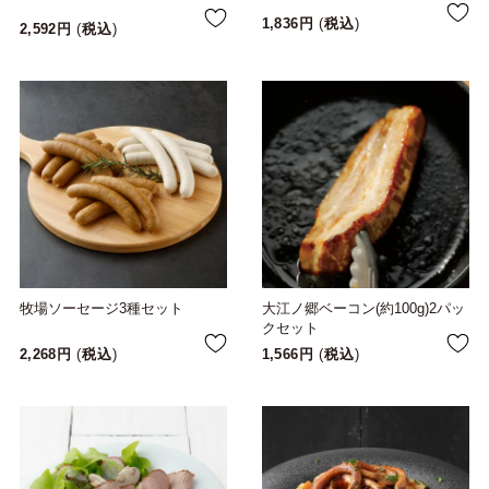
1,836
税込
2,592
税込
牧場ソーセージ3種セット
大江ノ郷ベーコン(約100g)2パッ
クセット
2,268
税込
1,566
税込