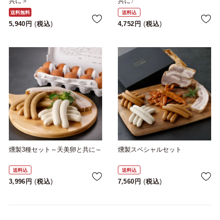
共に＞
共に〉
送料無料
送料込
5,940
税込
4,752
税込
燻製3種セット～天美卵と共に～
燻製スペシャルセット
送料込
送料込
3,996
税込
7,560
税込