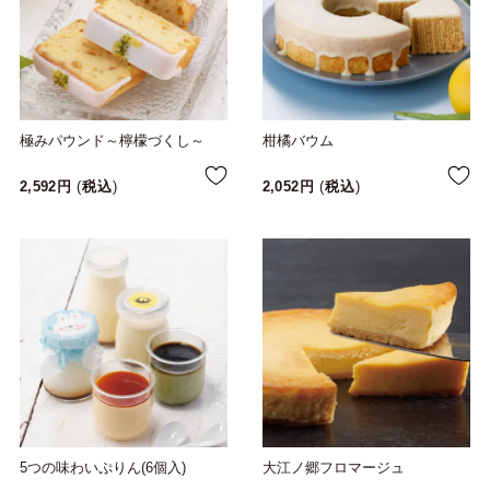
極みパウンド～檸檬づくし～
柑橘バウム
2,592
税込
2,052
税込
5つの味わいぷりん(6個入)
大江ノ郷フロマージュ