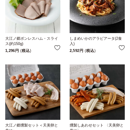
大江ノ郷ボンレスハム・スライ
しまめいかのアラビアータ(2食
ス(約150g)
入)
1,296
税込
2,592
税込
大江ノ郷燻製セット＜天美卵と
燻製しあわせセット 〈天美卵と