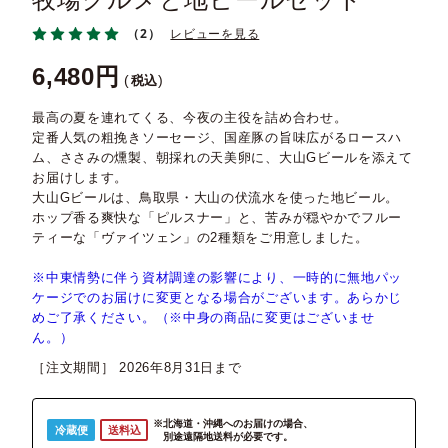
牧場グルメと地ビールセット
（2）
レビューを見る
6,480
税込
最高の夏を連れてくる、今夜の主役を詰め合わせ。
定番人気の粗挽きソーセージ、国産豚の旨味広がるロースハ
ム、ささみの燻製、朝採れの天美卵に、大山Gビールを添えて
お届けします。
大山Gビールは、鳥取県・大山の伏流水を使った地ビール。
ホップ香る爽快な「ピルスナー」と、苦みが穏やかでフルー
ティーな「ヴァイツェン」の2種類をご用意しました。
※中東情勢に伴う資材調達の影響により、一時的に無地パッ
ケージでのお届けに変更となる場合がございます。あらかじ
めご了承ください。（※中身の商品に変更はございませ
ん。）
［注文期間］
2026年8月31日
※北海道・沖縄へのお届けの場合、
冷蔵便
送料込
別途遠隔地送料が必要です。