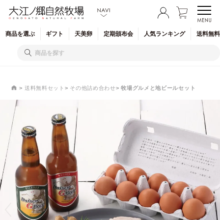
商品を
選ぶ
ギフト
天美卵
定期
頒布会
人気
ランキング
送料無料
送料無料セット
その他詰め合わせ
牧場グルメと地ビールセット