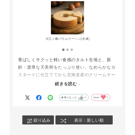
大江ノ郷バウムクーヘン[冷凍]
香ばしくサクッと軽い食感のタルト生地と、新
鮮・濃厚な天美卵をたっぷり使い、なめらかなカ
スタードに仕立ててから北海道産のクリームチー
ズと混ぜ込んだクリームの相性はバツグン！
続きを読む
ご家庭のトースターで「リベイク」すると、タル
参考になった
0
Like!
0
ト生地は更にザクッと、クリームチーズはとろん
と溶けだし最高の仕上がりに♪卵のやさしい甘さ
やクリーミーさ、そしてタルト生地のザクッと食
絞り込み
表示：新しい順
感が増しておすすめです◎