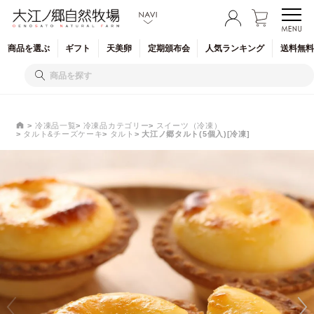
商品を
選ぶ
ギフト
天美卵
定期
頒布会
人気
ランキング
送料無料
冷凍品一覧
冷凍品カテゴリー
スイーツ（冷凍）
タルト&チーズケーキ
タルト
大江ノ郷タルト(5個入)[冷凍]