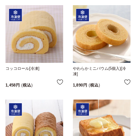
コッコロール[冷凍]
やわらかミニバウム(5個入)[冷
凍]
1,458
税込
1,890
税込