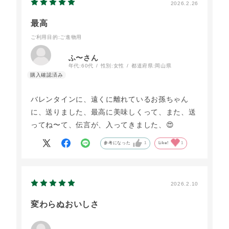
2026.2.26
最高
ご利用目的
:ご進物用
ふ〜さん
年代:
60代
性別:
女性
都道府県:
岡山県
バレンタインに、遠くに離れているお孫ちゃん
に、送りました、最高に美味しくって、また、送
ってね〜て、伝言が、入ってきました、😍
参考になった
1
Like!
1
2026.2.10
変わらぬおいしさ