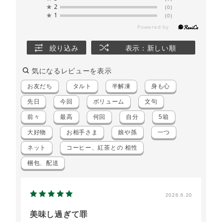
★
2
(0)
★
1
(0)
絞り込み
表示：新しい順
気になるレビューを表示
お友だち
タルト
半解凍
身も心
先日
今回
ボリューム
文句
前々
最高
何回
自分
5箱
大好物
お相手さま
娘や孫
一つ
ネット
コーヒー、紅茶との 相性
梱包、配送
2026.6.20
美味し過ぎて罪