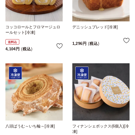
コッコロールとフロマージュロ
デニッシュブレッド[冷凍]
ールセット[冷凍]
送料込
1,296
税込
4,104
税込
八頭ばうむ～いち輪～[冷凍]
フィナンシェボックス(6個入)[冷
凍]