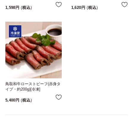
1,598
税込
1,620
税込
鳥取和牛ローストビーフ(赤身タ
イプ・約200g)[冷凍]
5,400
税込