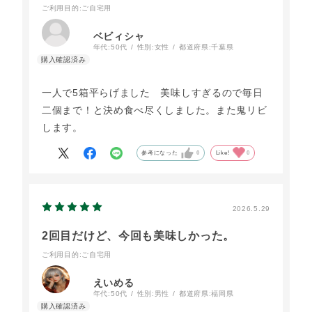
ご利用目的
:ご自宅用
ベビィシャ
年代:
50代
性別:
女性
都道府県:
千葉県
一人で5箱平らげました 美味しすぎるので毎日
二個まで！と決め食べ尽くしました。また鬼リビ
します。
参考になった
0
Like!
0
2026.5.29
2回目だけど、今回も美味しかった。
ご利用目的
:ご自宅用
えいめる
年代:
50代
性別:
男性
都道府県:
福岡県