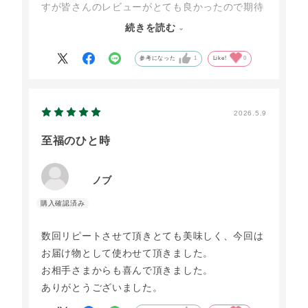
すが皆さんのレビューがとても良かったので期待
半分で購入してみました。結果とっても美味しか
続きを読む
った！濃厚なクリームチーズに卵とタルト生地が
バターたっぷりでサクサクと１口食べてえっ！？
参考になった
1
Like!
0
という美味しさで主人もこれ美味しいね〜と！サ
イズも丁度良い大きさなのかもしれないですね。
またお願いしようと思います。
2026.5.9
至福のひと時
ノブ
数回リピートさせて頂きとても美味しく、今回は
お届け物として使わせて頂きました。
お相手さまからも喜んで頂きました。
ありがとうございました。