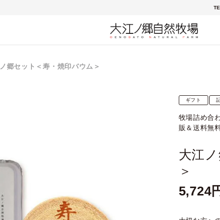
TE
ノ郷セット＜寿・焼印バウム＞
ギフト
牧場詰め合
販＆送料無
大江ノ
＞
5,724