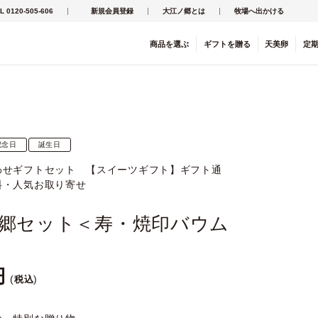
L 0120-505-606
新規会員登録
大江ノ郷とは
牧場へ出かける
商品を
選ぶ
ギフト
を
贈る
天美卵
定
記念日
誕生日
わせギフトセット 【スイーツギフト】ギフト通
料・人気お取り寄せ
郷セット＜寿・焼印バウム
税込