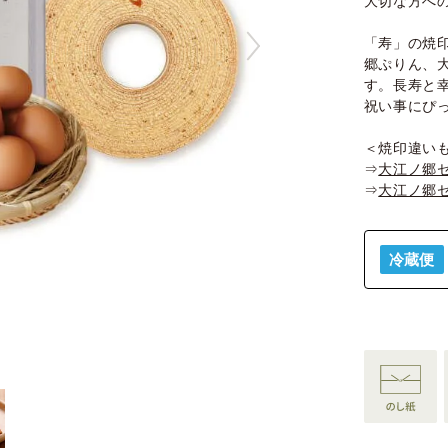
大切な方へ
「寿」の焼
郷ぷりん、
す。長寿と
祝い事にぴ
＜焼印違い
⇒
大江ノ郷
⇒
大江ノ郷
冷蔵便