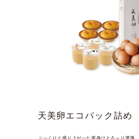
天美卵エコパック詰め
ぷっくりと盛り上がった黄身はとろ～り濃厚