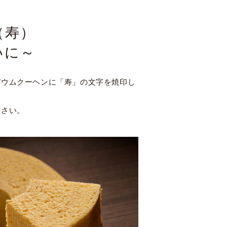
（寿）
いに～
バウムクーヘンに「寿」の文字を焼印し
ださい。