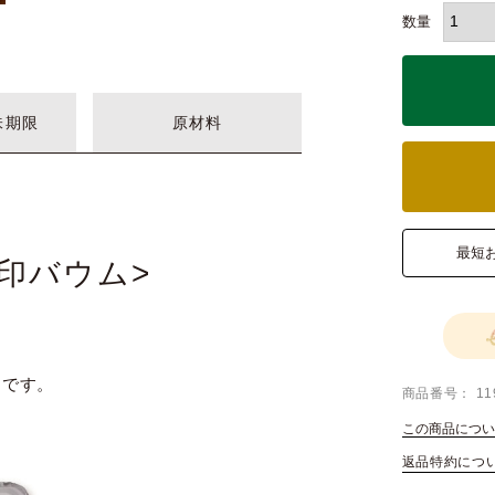
味期限
原材料
最短
印バウム>
トです。
商品番号
11
この商品につい
返品特約につ