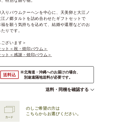
の、特別な贈り物。
印入りバウムクーヘンを中心に、天美卵と大江ノ
大江ノ郷タルトを詰め合わせたギフトセットで
幸福を願う気持ちを込めて、結婚や還暦などのお
ったりです。
もございます＞
セット＜祝・焼印バウム＞
セット＜感謝・焼印バウム＞
※北海道・沖縄へのお届けの場合、
送料込
別途遠隔地送料が必要です。
送料・同梱を確認する
のしご希望の方は
こちらからお選びください。