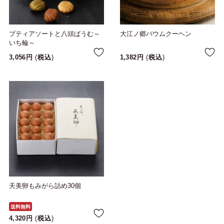
プティアソートと八頭ばうむ～
大江ノ郷バウムクーヘン
いち輪～
3,056
税込
1,382
税込
天美卵もみがら詰め30個
送料無料
4,320
税込