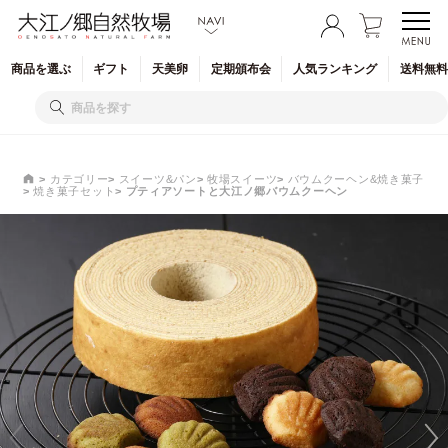
商品を
選ぶ
ギフト
天美卵
定期
頒布会
人気
ランキング
送料無料
カテゴリー
スイーツ&パン
牧場スイーツ
バウムクーヘン&焼き菓子
焼き菓子セット
プティアソートと大江ノ郷バウムクーヘン