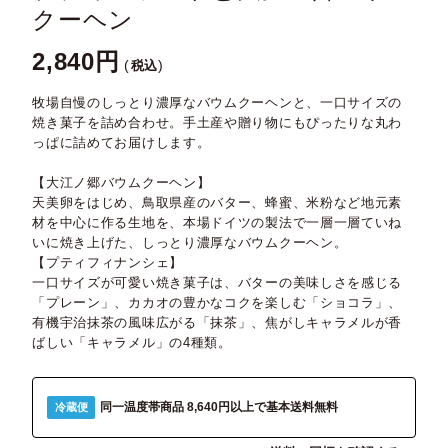
クーヘン
2,840
税込
牧場自慢のしっとり濃厚なバウムクーヘンと、一口サイズの
焼き菓子を詰め合わせ。手土産や贈り物にもぴったりな丸わ
っぱに詰めてお届けします。
【大江ノ郷バウムクーヘン】
天美卵をはじめ、鳥取県産のバター、蜂蜜、米粉など地元素
材を中心に作る生地を、本場ドイツの製法で一層一層ていね
いに焼き上げた、しっとり濃厚なバウムクーヘン。
【プティフィナンシェ】
一口サイズが可愛い焼き菓子は、バターの美味しさを感じる
「プレーン」、カカオの豊かなコクを楽しむ「ショコラ」、
有機宇治抹茶の風味広がる「抹茶」、焦がしキャラメルが香
ばしい「キャラメル」の4種類。
同一温度帯商品 8,640円以上で基本送料無料
冷蔵便