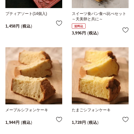
プティアソート(14個入)
スイーツ食パン食べ比べセット
～天美卵と共に～
1,458
税込
送料込
3,996
税込
メープルシフォンケーキ
たまごシフォンケーキ
1,944
税込
1,728
税込