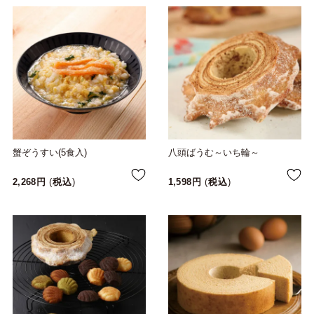
蟹ぞうすい(5食入)
八頭ばうむ～いち輪～
2,268
税込
1,598
税込