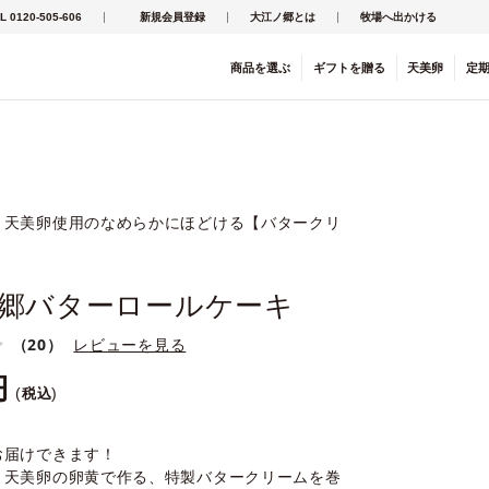
L 0120-505-606
新規会員登録
大江ノ郷とは
牧場へ出かける
商品を
選ぶ
ギフト
を
贈る
天美卵
定
・天美卵使用のなめらかにほどける【バタークリ
郷バターロールケーキ
（20）
レビューを見る
税込
お届けできます！
と天美卵の卵黄で作る、特製バタークリームを巻