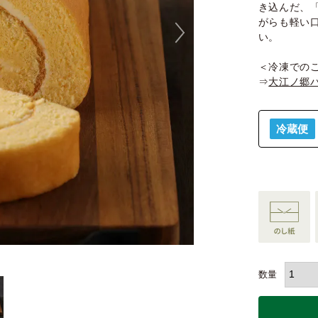
き込んだ、
がらも軽い
い。
＜冷凍での
⇒
大江ノ郷バ
冷蔵便