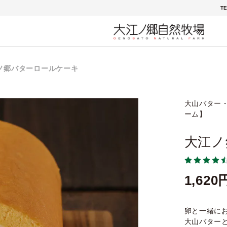
TE
ノ郷バターロールケーキ
大山バター
ーム】
大江ノ
1,620
卵と一緒に
大山バター