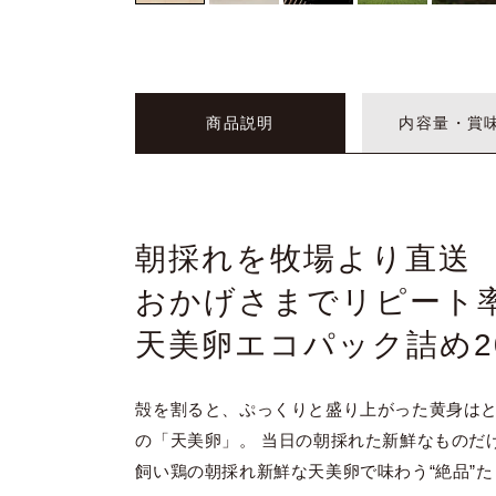
商品説明
内容量・賞
朝採れを牧場より直送
おかげさまでリピート率
天美卵エコパック詰め2
殻を割ると、ぷっくりと盛り上がった黄身は
の「天美卵」。 当日の朝採れた新鮮なものだ
飼い鶏の朝採れ新鮮な天美卵で味わう“絶品”