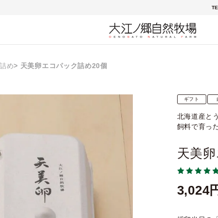
TE
詰め
天美卵エコパック詰め20個
ギフト
北海道産と
飼料で育っ
天美卵
3,024