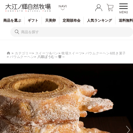
商品を
選ぶ
ギフト
天美卵
定期
頒布会
人気
ランキング
送料無料
カテゴリー
スイーツ&パン
牧場スイーツ
バウムクーヘン&焼き菓子
バウムクーヘン
八頭ばうむ～響～