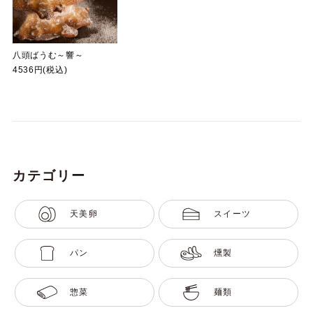
八頭ばうむ～響～
4536円(税込)
カテゴリー
天美卵
スイーツ
パン
燻製
惣菜
麺類