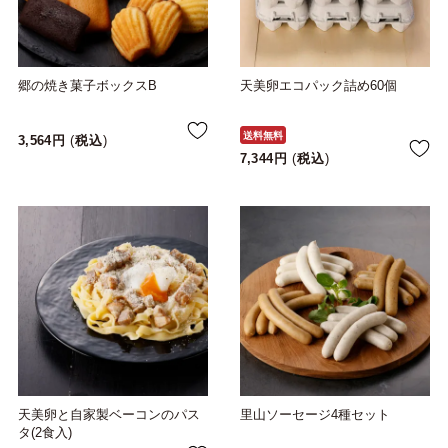
郷の焼き菓子ボックスB
天美卵エコパック詰め60個
送料無料
3,564
税込
7,344
税込
天美卵と自家製ベーコンのパス
里山ソーセージ4種セット
タ(2食入)