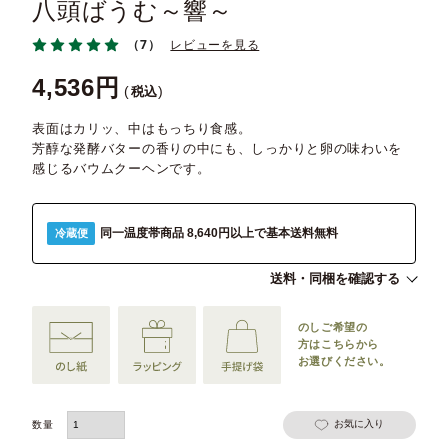
八頭ばうむ～響～
（7）
レビューを見る
4,536
税込
表面はカリッ、中はもっちり食感。
芳醇な発酵バターの香りの中にも、しっかりと卵の味わいを
感じるバウムクーヘンです。
同一温度帯商品 8,640円以上で基本送料無料
冷蔵便
送料・同梱を確認する
のしご希望の
方は
こちらから
お選びください。
お気に入り