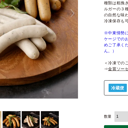
種類は粗挽
ルガーの３
の自然な味
冷凍保存も
※中東情勢
ケージでの
めご了承く
ん。）
＜冷凍での
⇒
金賞ソーセ
冷蔵便