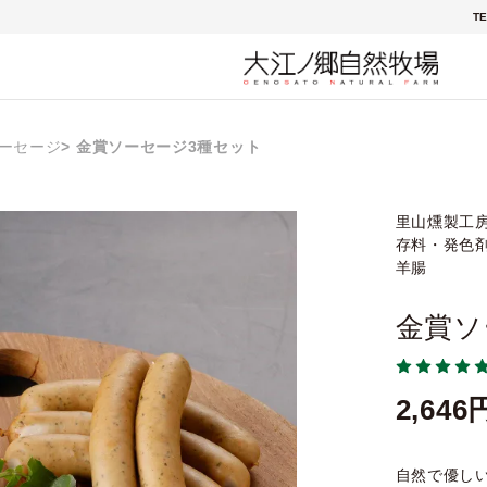
TE
ーセージ
金賞ソーセージ3種セット
里山燻製工
存料・発色
羊腸
金賞ソ
2,646
自然で優し