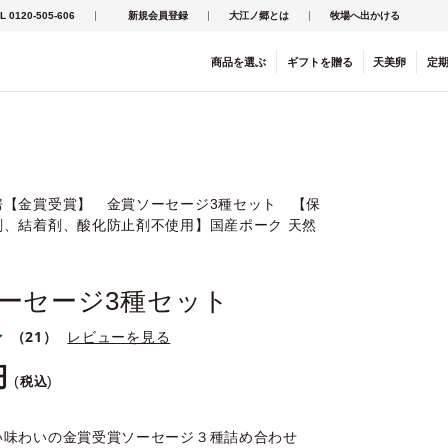
L 0120-505-606
新規会員登録
大江ノ郷とは
牧場へ出かける
商品を
選ぶ
ギフト
を
贈る
天美卵
定
房【金賞受賞】 金賞ソーセージ3種セット 【保
剤、結着剤、酸化防止剤不使用】国産ポーク 天然
ーセージ3種セット
（21）
レビューを見る
税込
い味わいの金賞受賞ソーセージ３種詰め合わせ