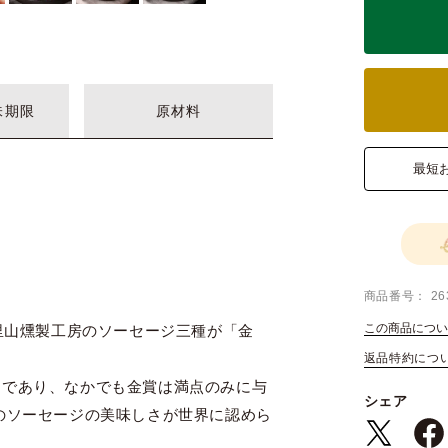
味期限
原材料
最短
商品番号
26
この商品につい
、里山燻製工房のソーセージ三種が「金
返品特約につ
トであり、なかでも金賞は満点のみに与
シェア
のソーセージの美味しさが世界に認めら