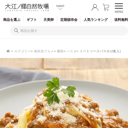
商品を
選ぶ
ギフト
天美卵
定期
頒布会
人気
ランキング
送料無料
カテゴリー
無添加グルメ
麺類
パスタ
ミートソースパスタ(2食入)