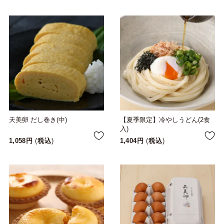
天美卵 だし巻き(中)
【夏季限定】冷やしうどん(2食
入)
1,058
税込
1,404
税込