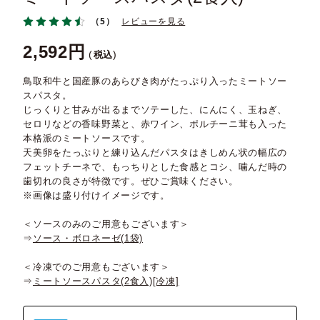
（5）
レビューを見る
2,592
税込
鳥取和牛と国産豚のあらびき肉がたっぷり入ったミートソー
スパスタ。
じっくりと甘みが出るまでソテーした、にんにく、玉ねぎ、
セロリなどの香味野菜と、赤ワイン、ポルチーニ茸も入った
本格派のミートソースです。
天美卵をたっぷりと練り込んだパスタはきしめん状の幅広の
フェットチーネで、もっちりとした食感とコシ、噛んだ時の
歯切れの良さが特徴です。ぜひご賞味ください。
※画像は盛り付けイメージです。
＜ソースのみのご用意もございます＞
⇒
ソース・ボロネーゼ(1袋)
＜冷凍でのご用意もございます＞
⇒
ミートソースパスタ(2食入)[冷凍]