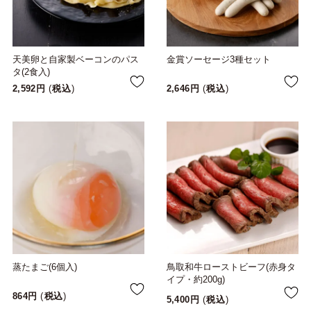
天美卵と自家製ベーコンのパス
金賞ソーセージ3種セット
タ(2食入)
2,592
税込
2,646
税込
蒸たまご(6個入)
鳥取和牛ローストビーフ(赤身タ
イプ・約200g)
864
税込
5,400
税込