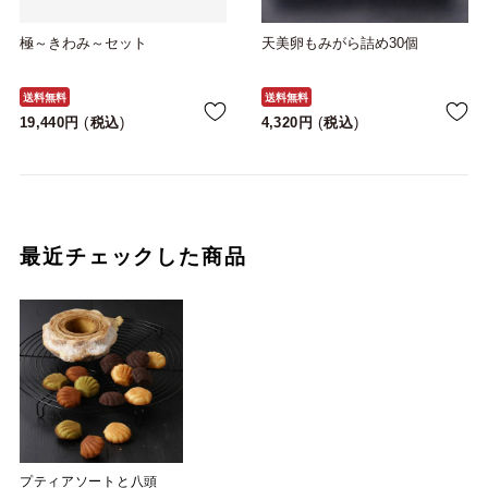
極～きわみ～セット
天美卵もみがら詰め30個
送料無料
送料無料
19,440
税込
4,320
税込
最近チェックした商品
プティアソートと八頭