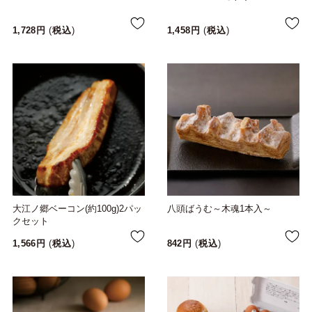
1,728
税込
1,458
税込
大江ノ郷ベーコン(約100g)2パッ
八頭ばうむ～木魂1本入～
クセット
1,566
税込
842
税込