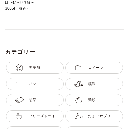
ばうむ～いち輪～
3056円(税込)
カテゴリー
天美卵
スイーツ
パン
燻製
惣菜
麺類
フリーズドライ
たまごサプリ