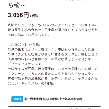
ち輪～
3,056
税込
表面カリッ、中もっちりのバウムクーヘンと、一口サイズの
焼き菓子を詰め合わせ。手土産や贈り物にもぴったりな丸わ
っぱに詰めてお届けします。
【八頭ばうむ いち輪】
外側の生地はカリッと香ばしく、中はもっちりとした食感。
外側にまぶした粉糖がやさしい甘さをプラスし、噛むほどに
天美卵の味わいと発酵バターの豊かな香りが広がります。
【プティフィナンシェ】
一口サイズが可愛い焼き菓子は、バターの美味しさを感じる
「プレーン」、カカオの豊かなコクを楽しむ「ショコラ」、
有機宇治抹茶の風味広がる「抹茶」、焦がしキャラメルが香
ばしい「キャラメル」の4種類。
同一温度帯商品 8,640円以上で基本送料無料
冷蔵便