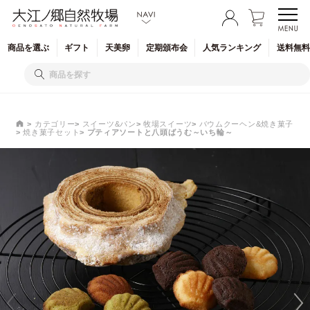
商品を
選ぶ
ギフト
天美卵
定期
頒布会
人気
ランキング
送料無料
カテゴリー
スイーツ&パン
牧場スイーツ
バウムクーヘン&焼き菓子
焼き菓子セット
プティアソートと八頭ばうむ～いち輪～