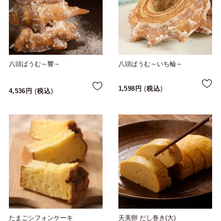
八頭ばうむ～響～
八頭ばうむ～いち輪～
1,598
税込
4,536
税込
たまごシフォンケーキ
天美卵 だし巻き(大)