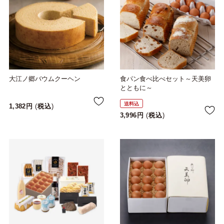
大江ノ郷バウムクーヘン
食パン食べ比べセット～天美卵
とともに～
送料込
1,382
税込
3,996
税込