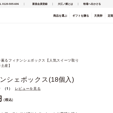
L 0120-505-606
新規会員登録
大江ノ郷とは
牧場へ出かける
商品を
選ぶ
ギフト
を
贈る
天美卵
定
ー薫るフィナンシェボックス【人気スイーツ取り
手土産】
ンシェボックス(18個入)
（1）
レビューを見る
税込