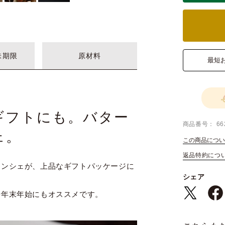
味期限
原材料
最短
ギフトにも。バター
商品番号
66
ェ。
この商品につい
返品特約につ
ナンシェが、上品なギフトパッケージに
シェア
や年末年始にもオススメです。