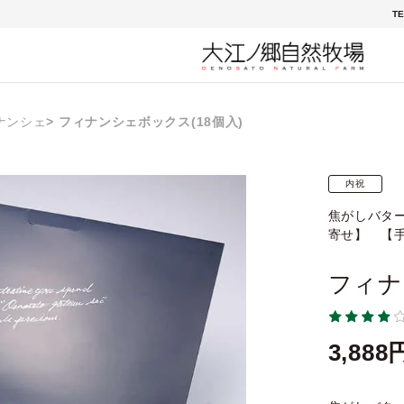
TE
ナンシェ
フィナンシェボックス(18個入)
内祝
焦がしバタ
寄せ】 【
フィナ
3,888