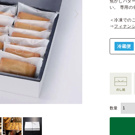
焦がしバタ
い。 専用
＜冷凍での
⇒
フィナンシ
冷蔵便