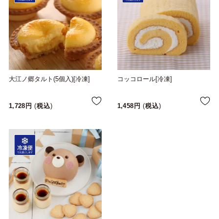
大江ノ郷タルト(5個入)[冷凍]
コッコロール[冷凍]
1,728
税込
1,458
税込