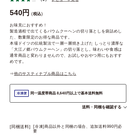
540
税込
お味見におすすめ！
製造過程で出てくるバウムクーヘンの切り落としを袋詰めし
た、数量限定のお得な商品です。
本場ドイツの伝統製法で一層一層焼き上げた しっとり濃厚な
「大江ノ郷バウムクーヘン」の切り落とし。味わいや食感は
通常商品と変わりませんので、お試しやおやつ用にもおすす
めです。
⇒
他のサスティナブル商品はこちら
同一温度帯商品 8,640円以上で基本送料無料
冷凍便
送料・同梱を確認する
[同梱送料]
[冷凍]商品以外と同梱の場合、追加送料990円必
要