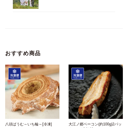
おすすめ商品
八頭ばうむ～いち輪～[冷凍]
大江ノ郷ベーコン(約100g)2パッ