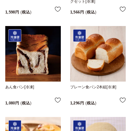
クセット[冷凍]
1,598
税込
1,566
税込
あん食パン[冷凍]
プレーン食パン2本組[冷凍]
1,080
税込
1,296
税込