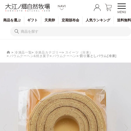
商品を
選ぶ
ギフト
天美卵
定期
頒布会
人気
ランキング
送料無料
冷凍品一覧
冷凍品カテゴリー
スイーツ（冷凍）
バウムクーヘン&焼き菓子
バウムクーヘン
切り落としバウム[冷凍]