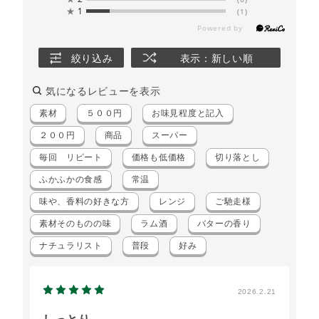
★
1
(1)
絞り込み
表示：新しい順
気になるレビューを表示
素材
５００円
お味見程度と記入
２００円
商品
スーパー
毎回 リピート
価格も低価格
切り落とし
ふかふかの食感
常温
味や、香料の好きな方
レンジ
ご馳走様
素材そのものの味
ラム酒
バターの香り
ナチュラリスト
普段
好み
2026.2.21