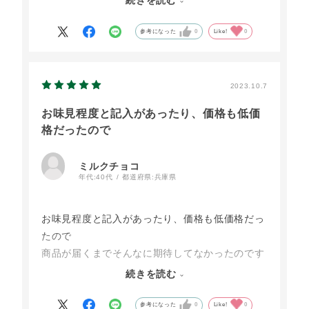
続きを読む
平凡な味でバターの香りが感じられない。ラム酒
か、レモンかアクセントがあった方がよいと思
参考になった
0
Like!
0
う。
2023.10.7
お味見程度と記入があったり、価格も低価
格だったので
ミルクチョコ
年代:
40代
都道府県:
兵庫県
お味見程度と記入があったり、価格も低価格だっ
たので
商品が届くまでそんなに期待してなかったのです
が、
続きを読む
商品が届いてビックリ！！思ったよりも大きくて
この金額でいいの？と思いました。
参考になった
0
Like!
0