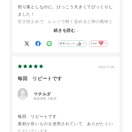
切り落としなのに、けっこう大きくてびっくりし
ました！
甘さ控えめで、レンジで軽く温めると卵の風味と
弾力のあるふかふかの食感で、素材そのものの味
続きを読む
で、とてもおいしかったです。
濃い味や、香料の好きな方には合わないと思いま
参考になった
0
Like!
0
すが、ナチュラリストにはお勧めです。
2024.5.28
毎回 リピートです
マチルダ
都道府県:
大阪府
毎回 リピートです
素材が良いものを使用されていて ありがたくい
ただいています