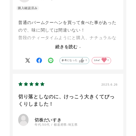
普通のバームクーヘンを買って食べた事があった
ので、味に関しては間違いない！
普段のティータイムようにと購入、ナチュラルな
素材で安心して食べれて美味しい😁
続きを読む
冷凍だったので、食べる前に30分くらい常温に戻
して食べたら更に美味しかったです。普段ように
参考になった
0
Like!
0
また購入したいと思います。
2025.6.26
切り落としなのに、けっこう大きくてびっ
くりしました！
切株だいすき
年代:
50代
都道府県:
埼玉県