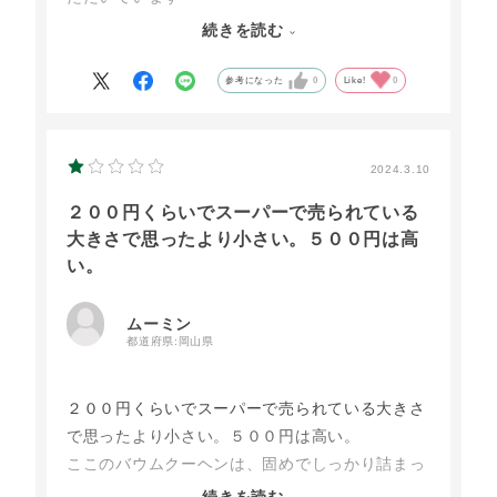
続きを読む
参考になった
0
Like!
0
2024.3.10
２００円くらいでスーパーで売られている
大きさで思ったより小さい。５００円は高
い。
ムーミン
都道府県:
岡山県
２００円くらいでスーパーで売られている大きさ
で思ったより小さい。５００円は高い。
ここのバウムクーヘンは、固めでしっかり詰まっ
た感じで好みが分かれると思う。