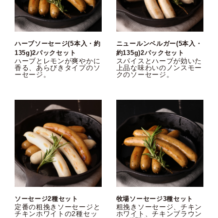
ハーブソーセージ(5本入・約
ニュールンベルガー(5本入・
135g)2パックセット
約135g)2パックセット
ハーブとレモンが爽やかに
スパイスとハーブが効いた
香る、あらびきタイプのソ
上品な味わいのノンスモー
ーセージ。
クのソーセージ。
ソーセージ2種セット
牧場ソーセージ3種セット
定番の粗挽きソーセージと
粗挽きソーセージ、チキン
チキンホワイトの2種セッ
ホワイト、チキンブラウン