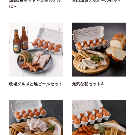
燻製3種セット～天美卵と共
里山燻製と地ビールセット
に～
牧場グルメと地ビールセット
元気な朝セットA