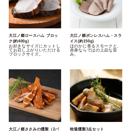
大江ノ郷ロースハム ブロッ
大江ノ郷ボンレスハム・スラ
ク(約400g)
イス(約150g)
お好きなサイズにカットし
ほのかに香るスモークと、
てお召し上がりいただける
赤身ならではの上品な旨
ブロックサイズ。
み。
大江ノ郷ささみの燻製（2パ
牧場燻製3点セット