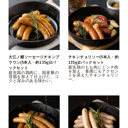
大江ノ郷ソーセージチキンブ
チキンチョリソー(5本入・約
ラウン(5本入・約135g)2パ
135g)2パックセット
庭先鶏のもも肉にミンチ肉
ックセット
を加え、食感にもアクセン
庭先鶏の鶏肉に、国産豚の
トを添えたチキンチョリソ
背脂を加えて仕上げた、コ
ー。
クと深みのある味わい。