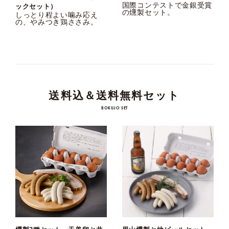
国際コンテストで金銀受賞
ックセット）
の燻製セット。
しっとり程よい噛み応え
の、やみつき鶏ささみ。
送料込＆送料無料セット
BOKUJO SET