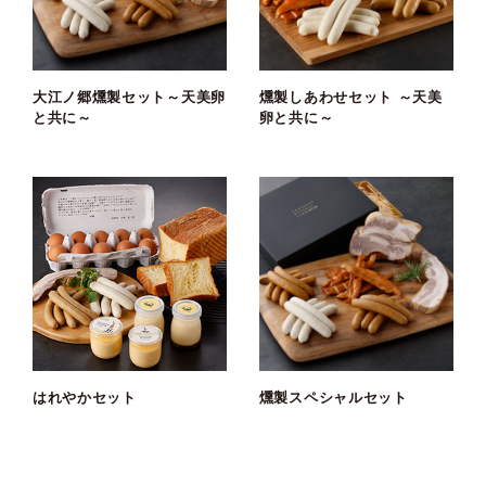
大江ノ郷燻製セット～天美卵
燻製しあわせセット ～天美
と共に～
卵と共に～
はれやかセット
燻製スペシャルセット