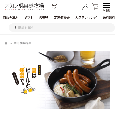
商品を
選ぶ
ギフト
天美卵
定期
頒布会
人気
ランキング
送料無料
里山燻製特集