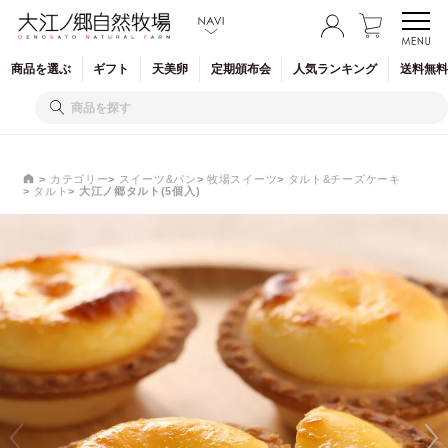
商品を
選ぶ
ギフト
天美卵
定期
頒布会
人気
ランキング
送料無料
カテゴリー
スイーツ&パン
牧場スイーツ
タルト&チーズケーキ
タルト
大江ノ郷タルト(5個入)