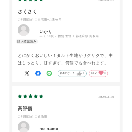
さくさく
ご利用目的
:ご自宅用+ご進物用
いかり
年代:
50代
性別:
女性
都道府県:
鳥取県
とにかくおいしい！タルト生地がサクサクで、中
はしっとり。甘すぎず、何個でも食べれます。
参考になった
0
Like!
0
2026.3.26
高評価
ご利用目的
:ご進物用
no name