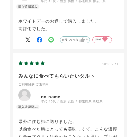
年代:
40代
性別:
男性
都道府県:
神奈川県
ホワイトデーのお返しで購入しました。
高評価でした。
参考になった
0
Like!
1
2026.2.11
みんなに食べてもらいたいタルト
ご利用目的
:ご進物用
no name
年代:
40代
性別:
女性
都道府県:
鳥取県
県外に住む姉に送りました。
以前食べた時にとっても美味しくて、こんな濃厚
なチーズタルトは食べたことないと思い、プレゼ