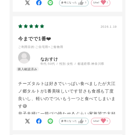
参考になった
0
Like!
2
2026.1.19
今までで1番❤️
ご利用目的
:ご自宅用+ご進物用
なおすけ
年代:
50代
性別:
女性
都道府県:
神奈川県
チーズタルトは好きでいっぱい食べましたが大江
ノ郷タルトが1番美味しいです甘さも食感も丁度
良いし、軽いのでついもう一つと食べてしまいま
す😅
息子夫婦に一箱づつ持たせるぐらい家族皆で大好
きです🥰
参考になった
0
Like!
0