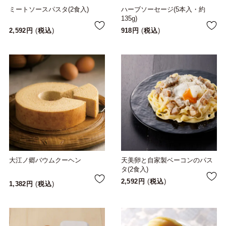
ミートソースパスタ(2食入)
ハーブソーセージ(5本入・約
135g)
2,592
税込
918
税込
大江ノ郷バウムクーヘン
天美卵と自家製ベーコンのパス
タ(2食入)
2,592
税込
1,382
税込