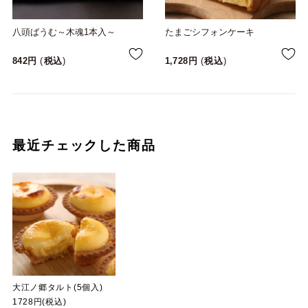
八頭ばうむ～木魂1本入～
たまごシフォンケーキ
842
税込
1,728
税込
最近チェックした商品
大江ノ郷タルト(5個入)
1728円(税込)