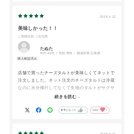
2026.4.22
美味しかった！！
ご利用目的
:ご自宅用
たぬた
年代:
40代
性別:
男性
都道府県:
広島県
店舗で買ったチーズタルトが美味しくてネットで
注文しました。ネット注文のチーズタルトは冷蔵
なのに水分移行してなくて生地のタルトがサクサ
クでチーズも濃厚でねっとりして生地とのバラン
続きを読む
スも良く美味しかった！
数人に差し上げたんですが、その方達もリピート
参考になった
1
Like!
1
して購入してました！
2026.3.31