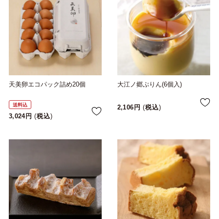
天美卵エコパック詰め20個
大江ノ郷ぷりん(6個入)
送料込
2,106
税込
3,024
税込