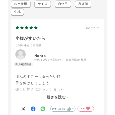
お土産用
サイズ
自分用
高評価
生地
2026.7.26
小腹がすいたら
ご利用目的
:ご自宅用
Nonta
年代:
50代
性別:
女性
都道府県:
京都府
ほんのすこーし食べたい時、
手を伸ばしてしまう
優しい甘さにホッとしました
１個たけ と我慢するのが
続きを読む
大変でした
リピートします
参考になった
0
Like!
0