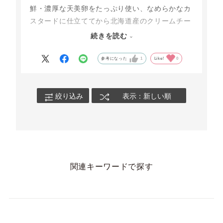
鮮・濃厚な天美卵をたっぷり使い、なめらかなカ
スタードに仕立ててから北海道産のクリームチー
ズと混ぜ込んだクリームの相性はバツグン！
続きを読む
ご家庭のトースターで「リベイク」すると、タル
参考になった
1
Like!
0
ト生地は更にザクッと、クリームチーズはとろん
と溶けだし最高の仕上がりに♪卵のやさしい甘さ
やクリーミーさ、そしてタルト生地のザクッと食
絞り込み
表示：新しい順
感が増しておすすめです◎
美味しくてぱくぱく食べてるとあっという間にな
くなるので、しっかり味わってお召し上がりくだ
さいね＾＾
関連キーワードで探す