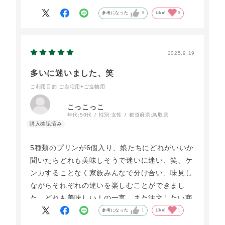
参考になった
0
Like!
0
2025.9.19
多いに迷いました、笑
ご利用目的
:ご自宅用+ご進物用
こっこっこ
年代:
50代
性別:
女性
都道府県:
鳥取県
5種類のプリンが6個入り、娘たちにどれがいいか
聞いたらどれも美味しそうで迷いに迷い、笑、ケ
ンカすることなく家族みんなで分け合い、味見し
ながらそれぞれの違いを楽しむことができまし
た。どれも美味しい！の一言、また注文したい商
品です♪
参考になった
1
Like!
1