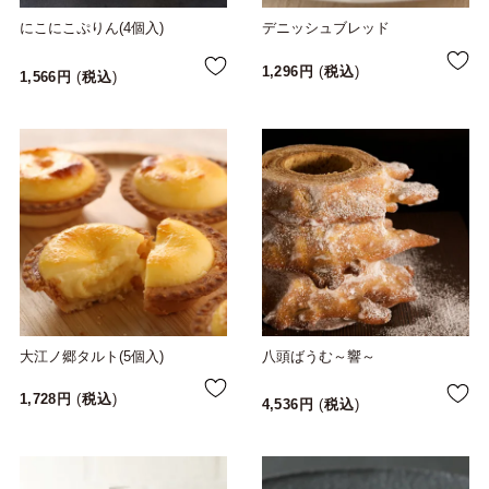
にこにこぷりん(4個入)
デニッシュブレッド
1,296
税込
1,566
税込
大江ノ郷タルト(5個入)
八頭ばうむ～響～
1,728
税込
4,536
税込