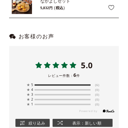
なかよしセット
税込
5,832
お客様のお声
5.0
6
レビュー件数：
件
★
5
(6)
★
4
(0)
★
3
(0)
★
2
(0)
★
1
(0)
絞り込み
表示：新しい順