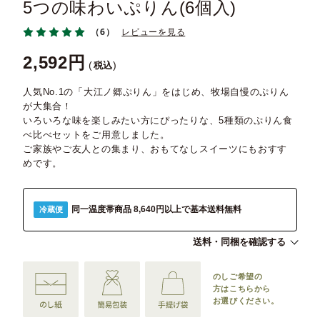
5つの味わいぷりん(6個入)
（6）
レビューを見る
2,592
税込
人気No.1の「大江ノ郷ぷりん」をはじめ、牧場自慢のぷりん
が大集合！
いろいろな味を楽しみたい方にぴったりな、5種類のぷりん食
べ比べセットをご用意しました。
ご家族やご友人との集まり、おもてなしスイーツにもおすす
めです。
同一温度帯商品 8,640円以上で基本送料無料
冷蔵便
送料・同梱を確認する
のしご希望の
方は
こちらから
お選びください。