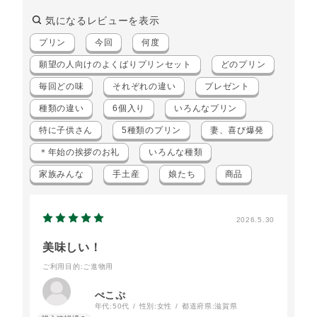
気になるレビューを表示
プリン
今回
何度
願望の人向けのよくばりプリンセット
どのプリン
毎回どの味
それぞれの違い
プレゼント
種類の違い
6個入り
いろんなプリン
特に子供さん
5種類のプリン
妻、喜び爆発
＊年始の挨拶のお礼
いろんな種類
家族みんな
手土産
娘たち
商品
2026.5.30
美味しい！
ご利用目的
:ご進物用
ぺこぷ
年代:
50代
性別:
女性
都道府県:
滋賀県