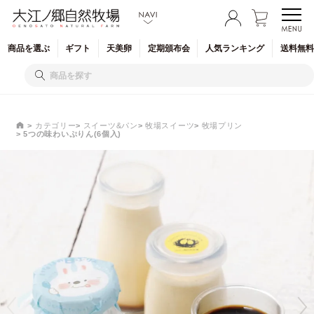
商品を
選ぶ
ギフト
天美卵
定期
頒布会
人気
ランキング
送料無料
カテゴリー
スイーツ&パン
牧場スイーツ
牧場プリン
5つの味わいぷりん(6個入)