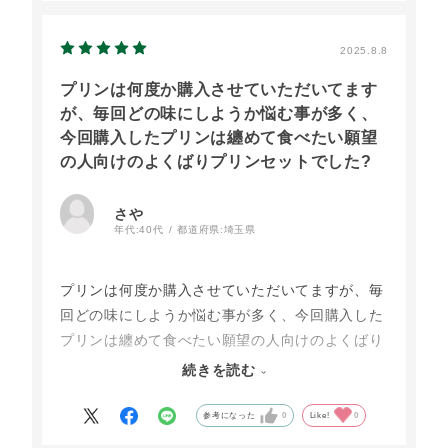
2025.8.8
プリンは何度か購入させていただいてます
が、毎回どの味にしようか悩む事が多く、
今回購入したプリンは纏めて食べたい願望
の人向けのよくばりプリンセットでした?
さや
年代:
40代
都道府県:
埼玉県
プリンは何度か購入させていただいてますが、毎
回どの味にしようか悩む事が多く、今回購入した
プリンは纏めて食べたい願望の人向けのよくばり
プリンセットでした?
続きを読む
基本の大江の郷ぷりんとなめらかプリン、新作プ
リンなど、ひとつひとつが凄く卵の濃さが感じら
参考になった
0
Like!
0
れてとても幸せな時間でした。