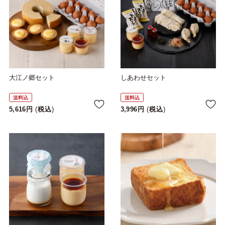
大江ノ郷セット
しあわせセット
送料込
送料込
5,616
税込
3,996
税込