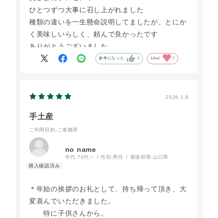
ひとつずつ大事に召し上がれました
種類の違いを一生懸命説明してましたが、とにか
く美味しいらしく、頼んで良かったです
ありがとうございました
参考になった
0
Like!
0
2026.1.8
手土産
ご利用目的
:ご進物用
no name
年代:
70代～
性別:
男性
都道府県:
山口県
＊年始の挨拶のお礼として、持ち帰って頂き、大
変喜んでいただきました。
特に子供さんから。